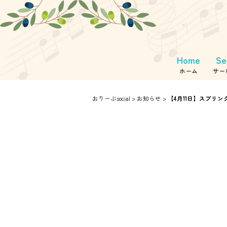
Home
Se
ホーム
サー
放課後
モデ
児
おりーぶsocial
>
お知らせ
>
【4月11日】スプリ